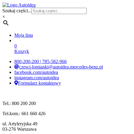
Szukaj części...
×
Moja lista
0
Koszyk
800-200-200 | 785-582-966
czesci-lomianki@autoidea.mercedes-benz.pl
facebook.com/autoidea
instagram.com/autoidea
Formularz kontaktowy
Tel.: 800 200 200
Tel.kom.: 661 660 426
ul. Artyleryjska 49
03-276 Warszawa