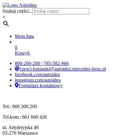
Szukaj części...
×
Moja lista
0
Koszyk
800-200-200 | 785-582-966
czesci-lomianki@autoidea.mercedes-benz.pl
facebook.com/autoidea
instagram.com/autoidea
Formularz kontaktowy
Tel.: 800 200 200
Tel.kom.: 661 660 426
ul. Artyleryjska 49
03-276 Warszawa