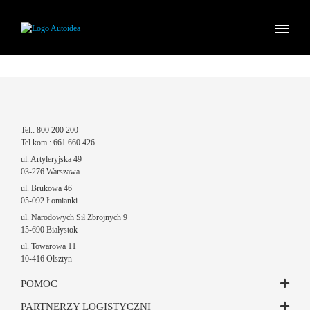
Tel.: 800 200 200
Tel.kom.: 661 660 426
ul. Artyleryjska 49
03-276 Warszawa
ul. Brukowa 46
05-092 Łomianki
ul. Narodowych Sił Zbrojnych 9
15-690 Białystok
ul. Towarowa 11
10-416 Olsztyn
POMOC
PARTNERZY LOGISTYCZNI