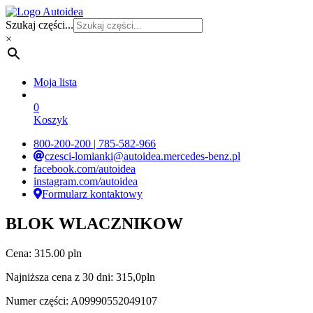
Szukaj części...
×
Moja lista
0
Koszyk
800-200-200 | 785-582-966
czesci-lomianki@autoidea.mercedes-benz.pl
facebook.com/autoidea
instagram.com/autoidea
Formularz kontaktowy
BLOK WLACZNIKOW
Cena:
315.00 pln
Najniższa cena z 30 dni:
315,0
pln
Numer części:
A09990552049107