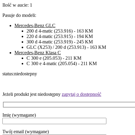
Ilość w aucie:
1
Pasuje do modeli:
Mercedes-Benz GLC
200 d 4-matic (253.916) - 163 KM
220 d 4-matic (253.915) - 194 KM
300 d 4-matic (253.919) - 245 KM
GLC (X253) / 200 d (253.913) - 163 KM
Mercedes-Benz Klasa C
C 300 e (205.053) - 211 KM
C 300 e 4-matic (205.054) - 211 KM
status:
niedostepny
Jeżeli produkt jest niedostępny
zapytaj o dostępność
Imię (wymagane)
Twój email (wymagane)