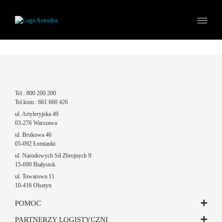
Tel.: 800 200 200
Tel.kom.: 661 660 426
ul. Artyleryjska 49
03-276 Warszawa
ul. Brukowa 46
05-092 Łomianki
ul. Narodowych Sił Zbrojnych 9
15-690 Białystok
ul. Towarowa 11
10-416 Olsztyn
POMOC
PARTNERZY LOGISTYCZNI