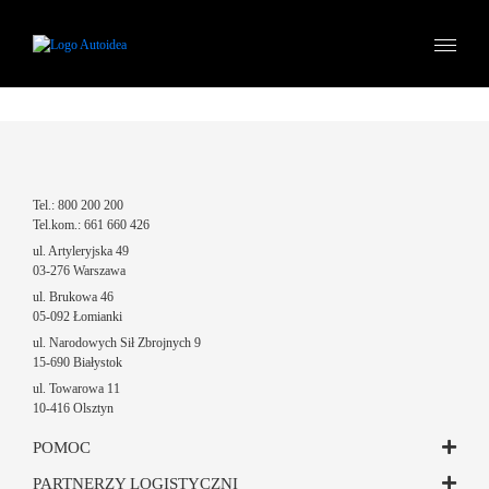
Tel.: 800 200 200
Tel.kom.: 661 660 426
ul. Artyleryjska 49
03-276 Warszawa
ul. Brukowa 46
05-092 Łomianki
ul. Narodowych Sił Zbrojnych 9
15-690 Białystok
ul. Towarowa 11
10-416 Olsztyn
c
l
POMOC
b
PARTNERZY LOGISTYCZNI