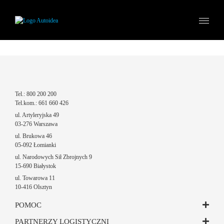
Tel.: 800 200 200
Tel.kom.: 661 660 426
ul. Artyleryjska 49
03-276 Warszawa
ul. Brukowa 46
05-092 Łomianki
ul. Narodowych Sił Zbrojnych 9
15-690 Białystok
ul. Towarowa 11
10-416 Olsztyn
POMOC
PARTNERZY LOGISTYCZNI