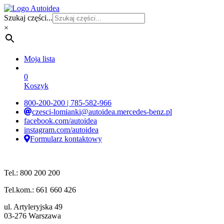
Szukaj części...
×
Moja lista
0
Koszyk
800-200-200 | 785-582-966
czesci-lomianki@autoidea.mercedes-benz.pl
facebook.com/autoidea
instagram.com/autoidea
Formularz kontaktowy
Tel.: 800 200 200
Tel.kom.: 661 660 426
ul. Artyleryjska 49
03-276 Warszawa