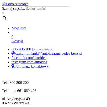
Szukaj części...
×
Moja lista
0
Koszyk
800-200-200 | 785-582-966
czesci-lomianki@autoidea.mercedes-benz.pl
facebook.com/autoidea
instagram.com/autoidea
Formularz kontaktowy
Tel.: 800 200 200
Tel.kom.: 661 660 426
ul. Artyleryjska 49
03-276 Warszawa