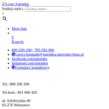
Szukaj części...
×
Moja lista
0
Koszyk
800-200-200 | 785-582-966
czesci-lomianki@autoidea.mercedes-benz.pl
facebook.com/autoidea
instagram.com/autoidea
Formularz kontaktowy
Tel.: 800 200 200
Tel.kom.: 661 660 426
ul. Artyleryjska 49
03-276 Warszawa